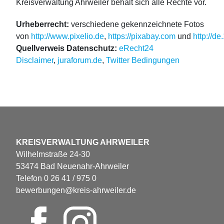
Kreisverwaltung Ahrweiler behält sich alle Rechte vor.
Urheberrecht:
verschiedene gekennzeichnete Fotos
von
http://www.pixelio.de
,
https://pixabay.com
und
http://de
Quellverweis Datenschutz:
eRecht24
Disclaimer
,
juraforum.de
,
Twitter Bedingungen
KREISVERWALTUNG AHRWEILER
Wilhelmstraße 24-30
53474 Bad Neuenahr-Ahrweiler
Telefon 0 26 41 / 975 0
bewerbungen@kreis-ahrweiler.de